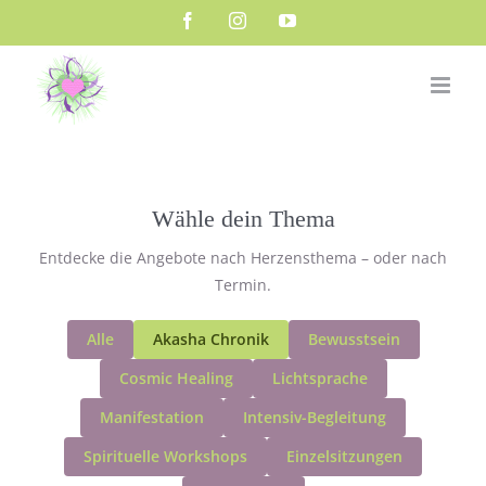
Zum
Facebook
Instagram
YouTube
Inhalt
springen
Wähle dein Thema
Entdecke die Angebote nach Herzensthema – oder nach
Termin.
Alle
Akasha Chronik
Bewusstsein
Cosmic Healing
Lichtsprache
Manifestation
Intensiv-Begleitung
Spirituelle Workshops
Einzelsitzungen