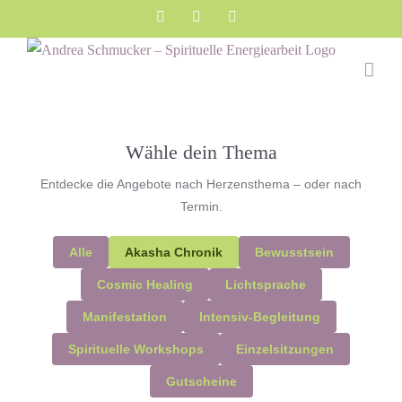
Zum
Facebook
Instagram
YouTube
Inhalt
springen
Wähle dein Thema
Entdecke die Angebote nach Herzensthema – oder nach
Termin.
Alle
Akasha Chronik
Bewusstsein
Cosmic Healing
Lichtsprache
Manifestation
Intensiv-Begleitung
Spirituelle Workshops
Einzelsitzungen
Gutscheine