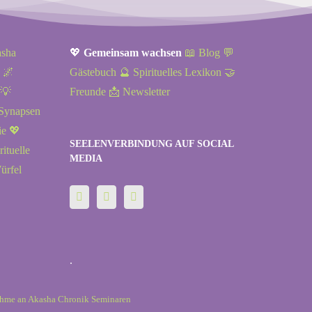
asha
💖
Gemeinsam wachsen
📖 Blog
💬
🌌
Gästebuch
🔮 Spirituelles Lexikon
🤝
💡
Freunde
📩 Newsletter
 Synapsen
ie
💖
SEELENVERBINDUNG AUF SOCIAL
rituelle
MEDIA
ürfel
.
nahme an Akasha Chronik Seminaren