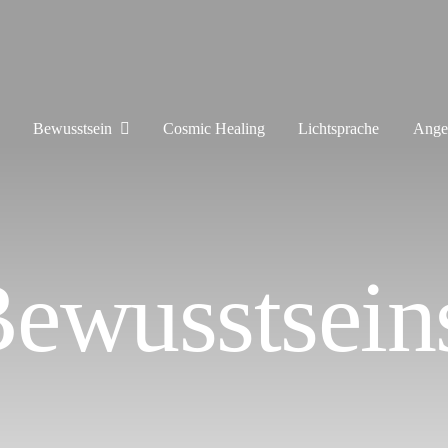
Bewusstsein
Cosmic Healing
Lichtsprache
Ange
ewusstsein