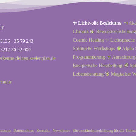
✨ Lichtvolle Begleitung
📜 Ak
KT
Chronik
💫 Bewusstseinsheilung
Cosmic Healing
✨ Lichtsprache
8136 - 35 79 243
Spirituelle Workshops
🧠 Alpha
3212 80 92 600
Programmierung
🌿 Aurachirurg
]erkenne-deinen-seelenplan.de
Energetische Herzheilung
🧭 Spi
Lebensberatung
🎲 Magischer W
rmular
ressum
|
Datenschutz
|
Kontakt
|
Newsletter
|
Einverständniserklärung für die Teil