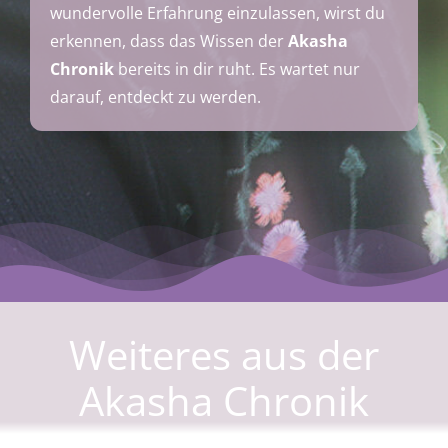
wundervolle Erfahrung einzulassen, wirst du
erkennen, dass das Wissen der
Akasha
Chronik
bereits in dir ruht. Es wartet nur
darauf, entdeckt zu werden.
Weiteres aus der
Akasha Chronik