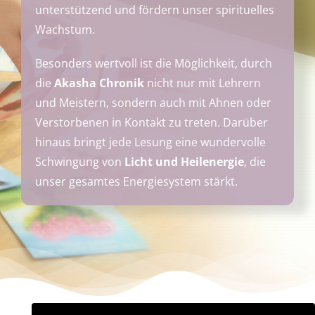
unterstützend und fördern unser spirituelles
Wachstum.
Besonders wertvoll ist die Möglichkeit, durch
die
Akasha Chronik
nicht nur mit Lehrern
und Meistern, sondern auch mit Ahnen oder
Verstorbenen in Kontakt zu treten. Darüber
hinaus bringt jede Lesung eine wundervolle
Schwingung von
Licht und Heilenergie
, die
unser gesamtes Energiesystem stärkt.