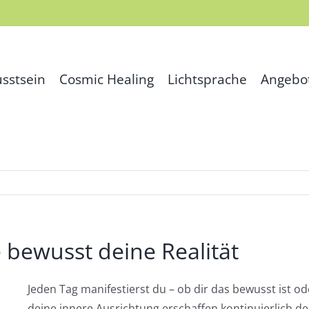
sstsein
Cosmic Healing
Lichtsprache
Angebo
e bewusst deine Realität
Jeden Tag manifestierst du – ob dir das bewusst ist o
deine innere Ausrichtung erschaffen kontinuierlich d