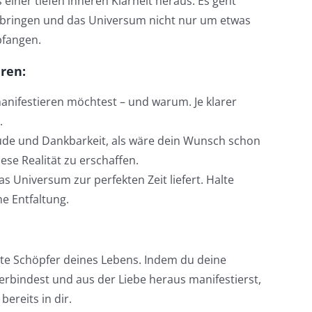
einer tiefen inneren Klarheit heraus. Es geht
u bringen und das Universum nicht nur um etwas
pfangen.
eren:
manifestieren möchtest – und warum. Je klarer
.
reude und Dankbarkeit, als wäre dein Wunsch schon
ese Realität zu erschaffen.
s Universum zur perfekten Zeit liefert. Halte
he Entfaltung.
ste Schöpfer deines Lebens. Indem du deine
erbindest und aus der Liebe heraus manifestierst,
bereits in dir.