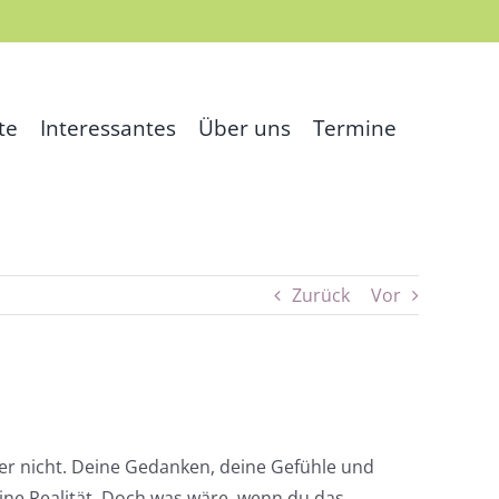
te
Interessantes
Über uns
Termine
Zurück
Vor
der nicht. Deine Gedanken, deine Gefühle und
eine Realität. Doch was wäre, wenn du das