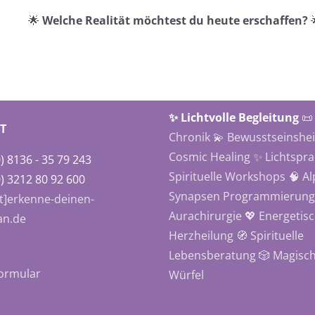
🌟
Welche Realität möchtest du heute erschaffen?

✨ Lichtvolle Begleitung
📜
T
Chronik
💫 Bewusstseinshe
Cosmic Healing
✨ Lichtspr
) 8136 - 35 79 243
Spirituelle Workshops
🧠 A
) 3212 80 92 600
Synapsen Programmierung
at]erkenne-deinen-
Aurachirurgie
💖 Energetis
an.de
Herzheilung
🧭 Spirituelle
Lebensberatung
🎲 Magisc
ormular
Würfel