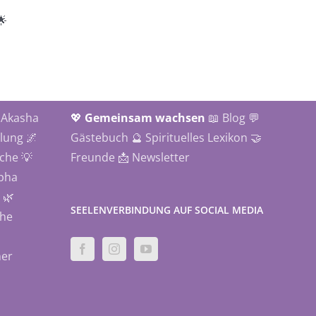

 Akasha
💖
Gemeinsam wachsen
📖 Blog
💬
ilung
🌌
Gästebuch
🔮 Spirituelles Lexikon
🤝
ache
💡
Freunde
📩 Newsletter
lpha
🌿
SEELENVERBINDUNG AUF SOCIAL MEDIA
che
her
.