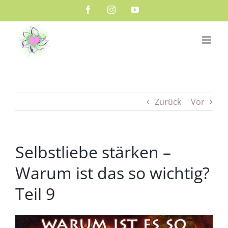
Zum
Facebook
Instagram
YouTube
Inhalt
springen
Zurück
Vor
Selbstliebe stärken –
Warum ist das so wichtig?
Teil 9