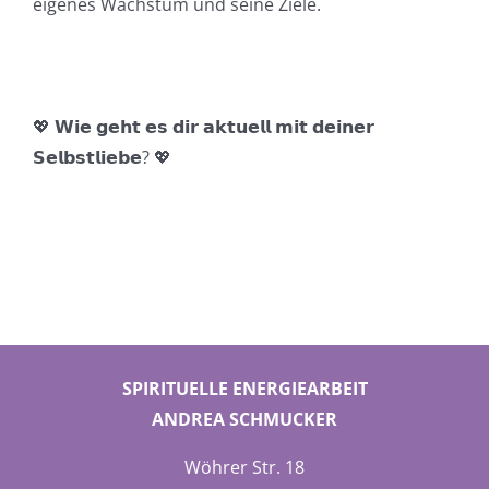
eigenes Wachstum und seine Ziele.
💖
𝗪𝗶𝗲 𝗴𝗲𝗵𝘁 𝗲𝘀 𝗱𝗶𝗿 𝗮𝗸𝘁𝘂𝗲𝗹𝗹 𝗺𝗶𝘁 𝗱𝗲𝗶𝗻𝗲𝗿
𝗦𝗲𝗹𝗯𝘀𝘁𝗹𝗶𝗲𝗯𝗲?
💖
SPIRITUELLE ENERGIEARBEIT
ANDREA SCHMUCKER
Wöhrer Str. 18