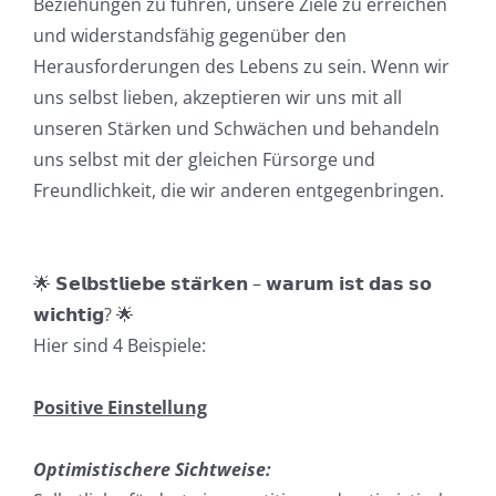
Beziehungen zu führen, unsere Ziele zu erreichen
und widerstandsfähig gegenüber den
Herausforderungen des Lebens zu sein. Wenn wir
uns selbst lieben, akzeptieren wir uns mit all
unseren Stärken und Schwächen und behandeln
uns selbst mit der gleichen Fürsorge und
Freundlichkeit, die wir anderen entgegenbringen.
🌟
𝗦𝗲𝗹𝗯𝘀𝘁𝗹𝗶𝗲𝗯𝗲 𝘀𝘁𝗮̈𝗿𝗸𝗲𝗻 – 𝘄𝗮𝗿𝘂𝗺 𝗶𝘀𝘁 𝗱𝗮𝘀 𝘀𝗼
𝘄𝗶𝗰𝗵𝘁𝗶𝗴?
🌟
Hier sind 4 Beispiele:
Positive Einstellung
Optimistischere Sichtweise: