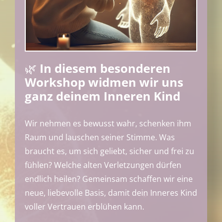
🌿
In diesem besonderen
Workshop widmen wir uns
ganz deinem Inneren Kind
Wir nehmen es bewusst wahr, schenken ihm
Raum und lauschen seiner Stimme. Was
braucht es, um sich geliebt, sicher und frei zu
fühlen? Welche alten Verletzungen dürfen
endlich heilen? Gemeinsam schaffen wir eine
neue, liebevolle Basis, damit dein Inneres Kind
voller Vertrauen erblühen kann.